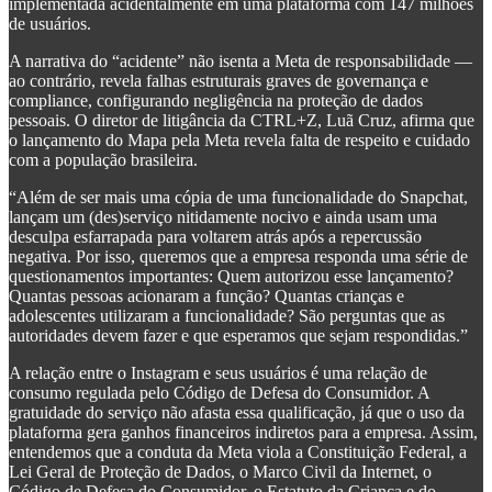
implementada acidentalmente em uma plataforma com 147 milhões
de usuários.
A narrativa do “acidente” não isenta a Meta de responsabilidade —
ao contrário, revela falhas estruturais graves de governança e
compliance, configurando negligência na proteção de dados
pessoais. O diretor de litigância da CTRL+Z, Luã Cruz, afirma que
o lançamento do Mapa pela Meta revela falta de respeito e cuidado
com a população brasileira.
“Além de ser mais uma cópia de uma funcionalidade do Snapchat,
lançam um (des)serviço nitidamente nocivo e ainda usam uma
desculpa esfarrapada para voltarem atrás após a repercussão
negativa. Por isso, queremos que a empresa responda uma série de
questionamentos importantes: Quem autorizou esse lançamento?
Quantas pessoas acionaram a função? Quantas crianças e
adolescentes utilizaram a funcionalidade? São perguntas que as
autoridades devem fazer e que esperamos que sejam respondidas.”
A relação entre o Instagram e seus usuários é uma relação de
consumo regulada pelo Código de Defesa do Consumidor. A
gratuidade do serviço não afasta essa qualificação, já que o uso da
plataforma gera ganhos financeiros indiretos para a empresa. Assim,
entendemos que a conduta da Meta viola a Constituição Federal, a
Lei Geral de Proteção de Dados, o Marco Civil da Internet, o
Código de Defesa do Consumidor, o Estatuto da Criança e do