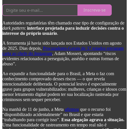
Inscreva-se
Autoridades regulatórias têm chamado esse tipo de configuração de
dark pattern
:
interface projetada para induzir decisões contra o
interesse do próprio usuário
.
A ferramenta já havia sido lançada nos Estados Unidos em agosto
de 2025. Dias depois,
Procuradores-Gerais de 37 estados enviaram
carta ao chefe do Instagram
, Adam Mosseri, apontando “riscos
evidentes relacionados a perseguição, assédio e outras formas de
abuso”.
Ao expandir a funcionalidade para o Brasil, a Meta o faz com
conhecimento comprovado desses riscos — o que revela
intencionalidade deliberada. O potencial lesivo é especialmente
grave para grupos vulnerabilizados: mulheres, crianças e idosos com
menor letramento digital podem ter sua localização rastreada por
criminosos sem sequer perceber.
Na manhã de 11 de junho, a Meta
afirmou
que o recurso foi
“disponibilizado acidentalmente” no Brasil e que estaria
“trabalhando para corrigir isso”.
Essa alegação agrava a situação.
Uma funcionalidade de rastreamento em tempo real não é