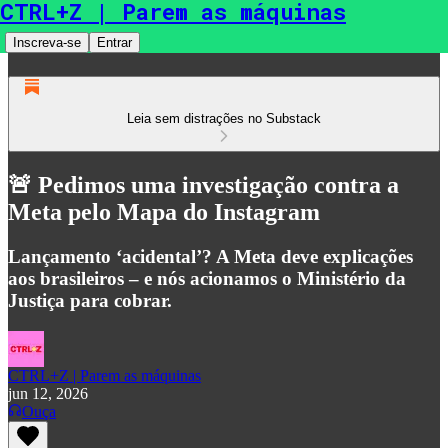
CTRL+Z | Parem as máquinas
Inscreva-se
Entrar
Leia sem distrações no Substack
🚨 Pedimos uma investigação contra a
Meta pelo Mapa do Instagram
Lançamento ‘acidental’? A Meta deve explicações
aos brasileiros – e nós acionamos o Ministério da
Justiça para cobrar.
CTRL+Z | Parem as máquinas
jun 12, 2026
Ouça