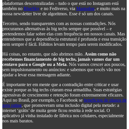
plataformas descentralizadas – tudo o que está no Instagram está
também no
BlueSky
e no Fediverso, via
Mastodon
, e muito mais na
nossa newsletter livre de algoritmos. Esse é só um dos canais.
Terceiro, sendo transparentes com as nossas contradições. Nós
procuramos alternativas às big techs sempre que possível – e
pretendemos falar sobre elas com frequência em nossos canais. Mas
entendemos que a dependência estrutural é profunda e essa transição
nem sempre é fácil. Hábitos levam tempo para serem modificados.
Há coisas, no entanto, que não abrimos mão.
Assim como não
recebemos financiamento de big techs, jamais vamos dar um
centavo para o Google ou a Meta
. Nós vamos crescer aos poucos,
sem impulsionamento ou anúncios: e sabemos que vocês vão nos
ajudar a levar essa mensagem adiante.
É importante ter em mente que a contradição entre criticar e usar
existe porque as big techs criaram essa armadilha. Suas estratégias
agressivas de crescimento e retenção foram extremamente eficazes.
Aqui no Brasil, por exemplo, o Facebook se
beneficiou de planos de
zero rating
, que promoveram uma inclusão digital pela metade: a
internet ‘grátis’ de muita gente ficou restrita à rede social. O
aplicativo já vinha instalado de fábrica nos celulares, especialmente
nos mais baratos.