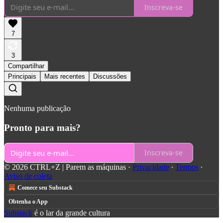
Inscreva-se
7
3
Compartilhar
Principais
Mais recentes
Discussões
Nenhuma publicação
Pronto para mais?
Inscreva-se
© 2026 CTRL+Z | Parem as máquinas
·
Privacidade
∙
Termos
∙
Aviso de coleta
Comece seu Substack
Obtenha o App
Substack
é o lar da grande cultura