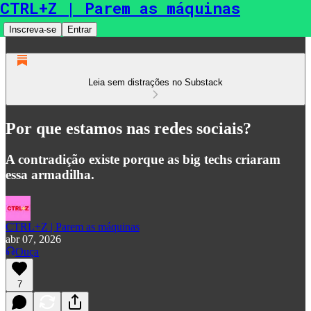
CTRL+Z | Parem as máquinas
Inscreva-se
Entrar
Leia sem distrações no Substack
Por que estamos nas redes sociais?
A contradição existe porque as big techs criaram
essa armadilha.
CTRL+Z | Parem as máquinas
abr 07, 2026
Ouça
7